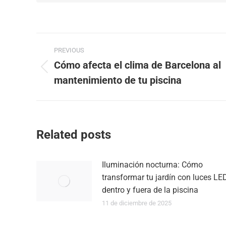
Post
PREVIOUS
navigation
Cómo afecta el clima de Barcelona al
Previous
mantenimiento de tu piscina
post:
Related posts
Iluminación nocturna: Cómo
transformar tu jardín con luces LE
dentro y fuera de la piscina
11 de diciembre de 2025