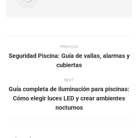
Post
PREVIOUS
navigation
Seguridad Piscina: Guía de vallas, alarmas y
Previous
cubiertas
post:
NEXT
Guía completa de iluminación para piscinas:
Cómo elegir luces LED y crear ambientes
Next
post:
nocturnos