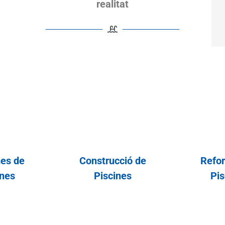
realitat
es de
Construcció de
Refo
ines
Piscines
Pis