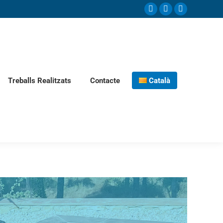
Treballs Realitzats
Contacte
Català