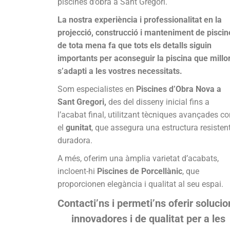
piscines d’obra a Sant Gregori.
La nostra experiència i professionalitat en la
projecció, construcció i manteniment de piscin
de tota mena fa que tots els detalls siguin
importants per aconseguir la piscina que millo
s’adapti a les vostres necessitats.
Som especialistes en
Piscines d’Obra Nova a
Sant Gregori,
des del disseny inicial fins a
l’acabat final, utilitzant tècniques avançades c
el
gunitat
, que assegura una estructura resistent
duradora.
A més, oferim una àmplia varietat d’acabats,
incloent-hi
Piscines de Porcellànic
, que
proporcionen elegància i qualitat al seu espai.
Contacti’ns i permeti’ns oferir solucio
innovadores i de qualitat per a les