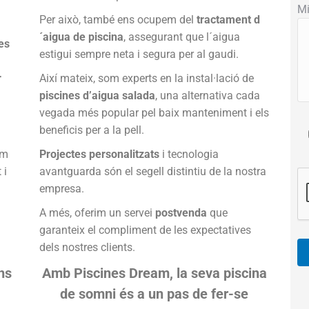
Mi
Per això, també ens ocupem del
tractament d
´aigua de piscina
, assegurant que l´aigua
es
estigui sempre neta i segura per al gaudi.
r
Així mateix, som experts en la instal·lació de
piscines d’aigua salada
, una alternativa cada
vegada més popular pel baix manteniment i els
beneficis per a la pell.
om
Projectes personalitzats
i tecnologia
 i
avantguarda són el segell distintiu de la nostra
empresa.
A més, oferim un servei
postvenda
que
garanteix el compliment de les expectatives
dels nostres clients.
ns
Amb Piscines Dream, la seva piscina
de somni és a un pas de fer-se