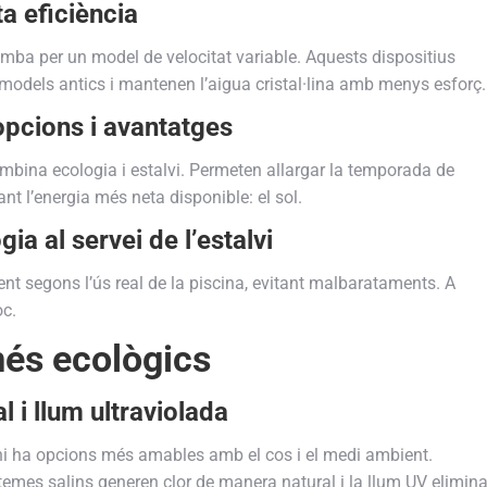
ta eficiència
omba per un model de velocitat variable. Aquests dispositius
odels antics i mantenen l’aigua cristal·lina amb menys esforç.
 opcions i avantatges
combina ecologia i estalvi. Permeten allargar la temporada de
t l’energia més neta disponible: el sol.
ia al servei de l’estalvi
ment segons l’ús real de la piscina, evitant malbarataments. A
oc.
més ecològics
al i llum ultraviolada
, hi ha opcions més amables amb el cos i el medi ambient.
stemes salins generen clor de manera natural i la llum UV elimin