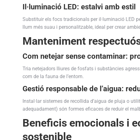
Il·luminació LED: estalvi amb estil
Substituir els focs tradicionals per il·luminació LED 
llum més suau i personalitzable, ideal per crear ambie
Manteniment respectuós
Com netejar sense contaminar: pr
Tria netejadors lliures de fosfats i substàncies agress
com de la fauna de l’entorn.
Gestió responsable de l’aigua: reduir
Instal·lar sistemes de recollida d’aigua de pluja o util
adequadament) són formes eficaces de reduir el malba
Beneficis emocionals i 
sostenible