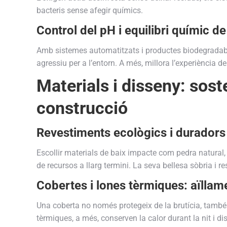
bacteris sense afegir químics.
Control del pH i equilibri químic d
Amb sistemes automatitzats i productes biodegradabl
agressiu per a l’entorn. A més, millora l’experiència de
Materials i disseny: soste
construcció
Revestiments ecològics i duradors
Escollir materials de baix impacte com pedra natural
de recursos a llarg termini. La seva bellesa sòbria i re
Cobertes i lones tèrmiques: aïllame
Una coberta no només protegeix de la brutícia, també 
tèrmiques, a més, conserven la calor durant la nit i d