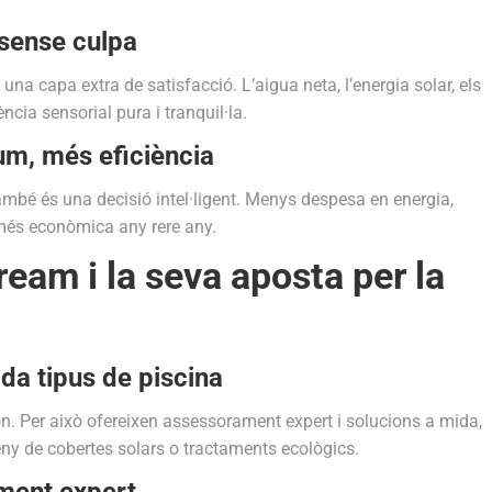
sense culpa
una capa extra de satisfacció. L’aigua neta, l’energia solar, els
ncia sensorial pura i tranquil·la.
sum, més eficiència
també és una decisió intel·ligent. Menys despesa en energia,
més econòmica any rere any.
eam i la seva aposta per la
da tipus de piscina
. Per això ofereixen assessorament expert i solucions a mida,
seny de cobertes solars o tractaments ecològics.
ment expert