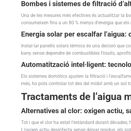
Bombes i sistemes de filtració d’al
Una de les mesures més efectives és actualitzar la b
consumeixen fins a un 80 % menys d’energia que els m
Energia solar per escalfar l’aigua:
Instal·lar panells solars tèrmics és una decisió que 
bany sense dependre de combustibles fòssils, aprofitan
Automatització intel·ligent: tecnolog
Els sistemes domòtics ajusten la filtració i l’escalfa
més, ho pots controlar tot des del mòbil amb un sol t
Tractaments de l’aigua 
Alternatives al clor: oxigen actiu, s
Tot i que el clor ha estat l’estàndard durant dècades
L’oxigen actiu desinfecta sense deixar residus, els si