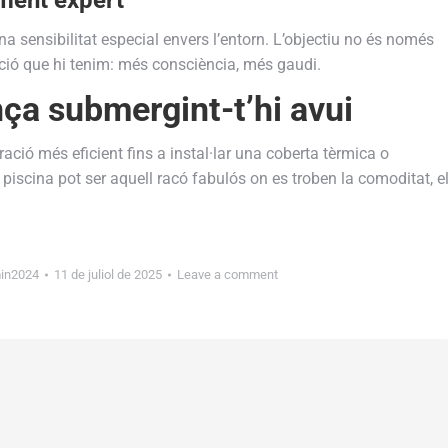
sensibilitat especial envers l’entorn. L’objectiu no és només
lació que hi tenim: més consciència, més gaudi.
ça submergint-t’hi avui
ació més eficient fins a instal·lar una coberta tèrmica o
piscina pot ser aquell racó fabulós on es troben la comoditat, e
in2024
11 de juliol de 2025
Leave a comment